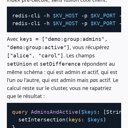
Copy
redis-cli -h 
$KV_HOST
 -p 
$KV_PORT
 --
redis-cli -h 
$KV_HOST
 -p 
$KV_PORT
 --
Avec
keys = ["demo:group:admins",
, vous récupérez
"demo:group:active"]
. Les champs
["alice", "carol"]
et
répondent au
setUnion
setDifference
même schéma : qui est admin
et
actif, qui est
l'un
ou
l'autre, qui est admin mais
pas
actif. Le
calcul reste sur le cluster, vous ne rapatriez
que le résultat :
Copy
query
AdminsAndActive
(
$keys
:
[
String
setIntersection
(
keys
:
$keys
)
}