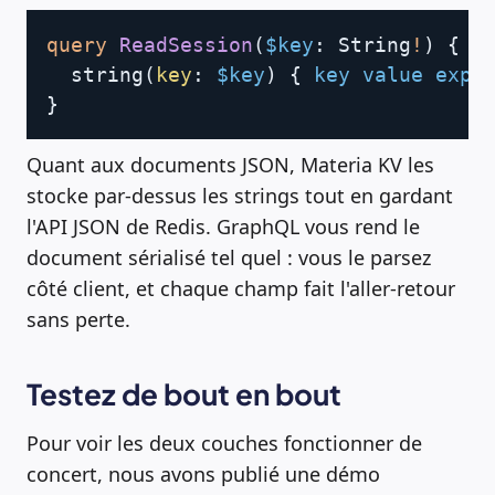
Copy
query
ReadSession
(
$key
:
String
!
)
{
string
(
key
:
$key
)
{
key
value
expi
}
Quant aux documents JSON, Materia KV les
stocke par-dessus les strings tout en gardant
l'API JSON de Redis. GraphQL vous rend le
document sérialisé tel quel : vous le parsez
côté client, et chaque champ fait l'aller-retour
sans perte.
Testez de bout en bout
Pour voir les deux couches fonctionner de
concert, nous avons publié une démo