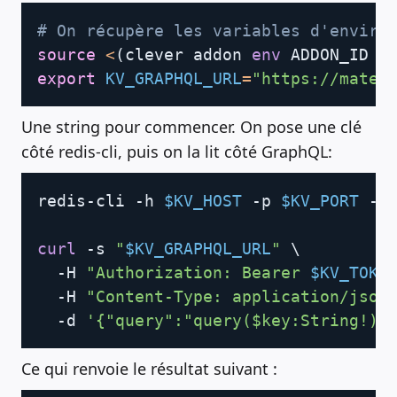
Copy
# On récupère les variables d'enviro
source
<
(
clever addon 
env
 ADDON_ID -
export
KV_GRAPHQL_URL
=
"https://mater
Une string pour commencer. On pose une clé
côté redis-cli, puis on la lit côté GraphQL:
Copy
redis-cli -h 
$KV_HOST
 -p 
$KV_PORT
 --
curl
 -s 
"
$KV_GRAPHQL_URL
"
\
  -H 
"Authorization: Bearer 
$KV_TOKE
  -H 
"Content-Type: application/json
  -d 
'{"query":"query($key:String!){
Ce qui renvoie le résultat suivant :