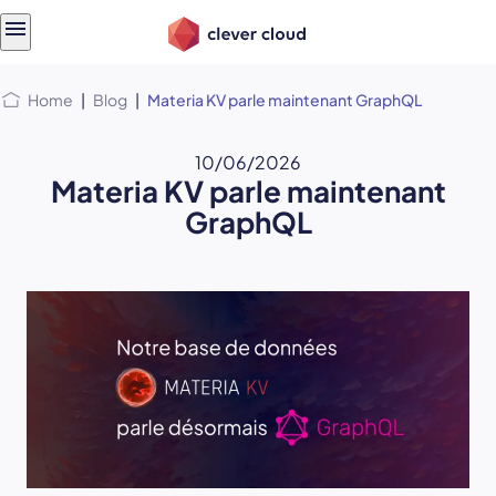
Skip
Skip to
to
content
menu
Home
|
Blog
|
Materia KV parle maintenant GraphQL
10/06/2026
Materia KV parle maintenant
GraphQL