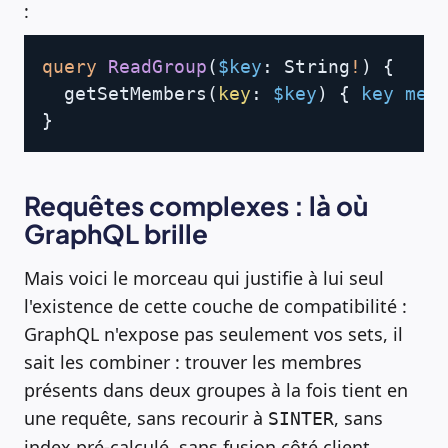
:
Copy
query
ReadGroup
(
$key
:
String
!
)
{
getSetMembers
(
key
:
$key
)
{
key
mem
}
Requêtes complexes : là où
GraphQL brille
Mais voici le morceau qui justifie à lui seul
l'existence de cette couche de compatibilité :
GraphQL n'expose pas seulement vos sets, il
sait les combiner : trouver les membres
présents dans deux groupes à la fois tient en
une requête, sans recourir à
, sans
SINTER
index pré-calculé, sans fusion côté client.