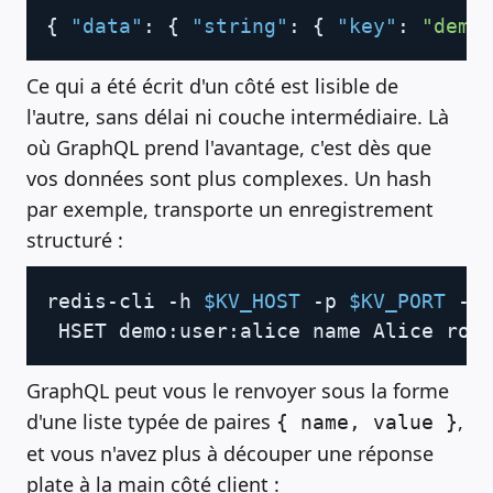
Copy
{
"data"
:
{
"string"
:
{
"key"
:
"demo
Ce qui a été écrit d'un côté est lisible de
l'autre, sans délai ni couche intermédiaire. Là
où GraphQL prend l'avantage, c'est dès que
vos données sont plus complexes. Un hash
par exemple, transporte un enregistrement
structuré :
Copy
redis-cli -h 
$KV_HOST
 -p 
$KV_PORT
 --
 HSET demo:user:alice name Alice rol
GraphQL peut vous le renvoyer sous la forme
d'une liste typée de paires
,
{ name, value }
et vous n'avez plus à découper une réponse
plate à la main côté client :