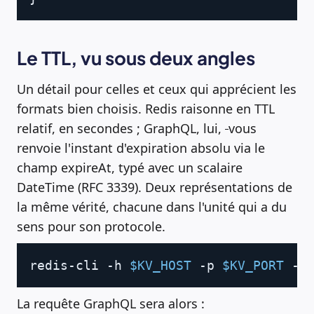
Le TTL, vu sous deux angles
Un détail pour celles et ceux qui apprécient les
formats bien choisis. Redis raisonne en TTL
relatif, en secondes ; GraphQL, lui,
vous
renvoie l'instant d'expiration absolu via le
champ expireAt, typé avec un scalaire
DateTime (RFC 3339). Deux représentations de
la même vérité, chacune dans l'unité qui a du
sens pour son protocole.
Copy
redis-cli -h 
$KV_HOST
 -p 
$KV_PORT
 --
La requête GraphQL sera alors :