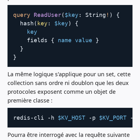
Copy
query
ReadUser
(
$key
:
String
!
)
{
hash
(
key
:
$key
)
{
key
fields
{
name
value
}
}
}
La même logique s'applique pour un set, cette
collection sans ordre ni doublon que les deux
protocoles exposent comme un objet de
première classe :
Copy
redis-cli -h 
$KV_HOST
 -p 
$KV_PORT
 --
Pourra être interrogé avec la requête suivante