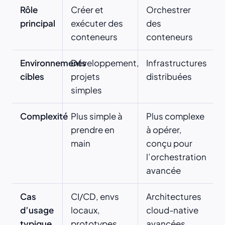
Rôle
Créer et
Orchestrer
principal
exécuter des
des
conteneurs
conteneurs
Environnements
Développement,
Infrastructures
cibles
projets
distribuées
simples
Complexité
Plus simple à
Plus complexe
prendre en
à opérer,
main
conçu pour
l’orchestration
avancée
Cas
CI/CD, envs
Architectures
d’usage
locaux,
cloud-native
typique
prototypes
avancées