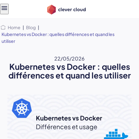
Skip
Skip to
to
content
menu
Home
|
Blog
|
Kubernetes vs Docker : quelles différences et quand les
utiliser
22/05/2026
Kubernetes vs Docker : quelles
différences et quand les utiliser