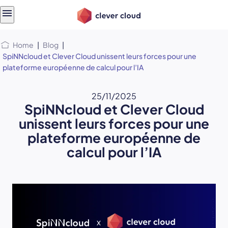
Skip
Skip to
to
content
menu
Home
|
Blog
|
SpiNNcloud et Clever Cloud unissent leurs forces pour une
plateforme européenne de calcul pour l’IA
25/11/2025
SpiNNcloud et Clever Cloud
unissent leurs forces pour une
plateforme européenne de
calcul pour l’IA