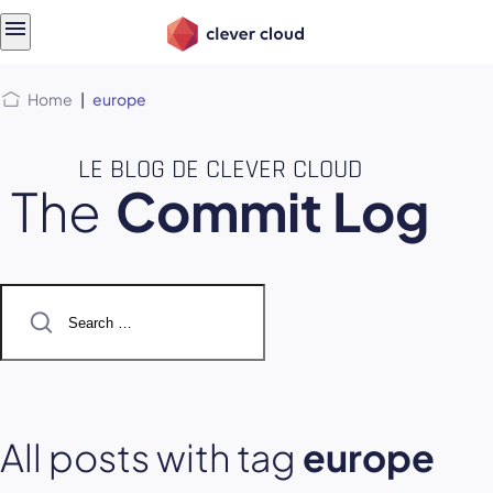
Skip
Skip to
to
content
menu
Home
|
europe
LE BLOG DE CLEVER CLOUD
The
Commit Log
Search
for:
All posts with tag
europe