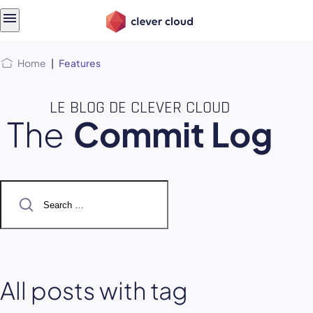
Skip
Skip to
to
content
menu
Home
|
Features
LE BLOG DE CLEVER CLOUD
The
Commit Log
Search
for:
All posts with tag