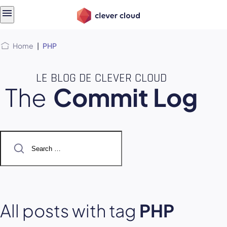
Skip
Skip to
to
content
menu
Home
|
PHP
LE BLOG DE CLEVER CLOUD
The
Commit Log
Search
for:
All posts with tag
PHP