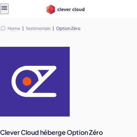
Skip
Skip to
to
content
menu
Home
|
Testimonials
|
Option Zéro
Clever Cloud héberge Option Zéro