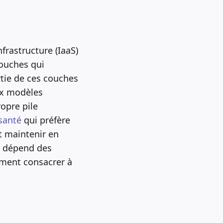
nfrastructure (IaaS)
couches qui
tie de ces couches
eux modèles
opre pile
 santé
qui préfère
it maintenir en
x dépend des
ement consacrer à