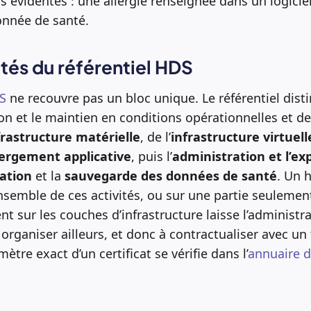
 évidentes : une allergie renseignée dans un logicie
onnée de santé.
ités du référentiel HDS
DS
ne recouvre pas un bloc unique. Le référentiel distin
ion et le maintien en conditions opérationnelles et d
frastructure matérielle
, de l’
infrastructure virtuell
ergement applicative
, puis l’
administration et l’ex
ation
et la
sauvegarde des données de santé
. Un 
’ensemble de ces activités, ou sur une partie seulemen
t sur les couches d’infrastructure laisse l’administrat
 organiser ailleurs, et donc à contractualiser avec un
ètre exact d’un certificat se vérifie dans l’
annuaire 