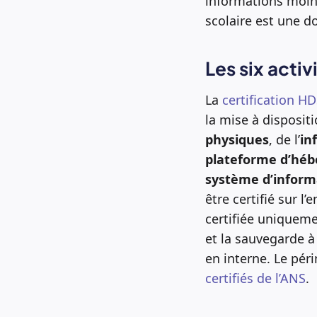
informations moins
scolaire est une d
Les six activ
La
certification H
la mise à disposit
physiques
, de l’
in
plateforme d’héb
système d’inform
être certifié sur l
certifiée uniquemen
et la sauvegarde à
en interne. Le périm
certifiés de l’ANS
.