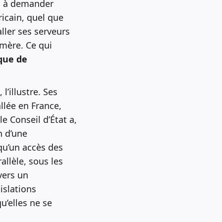
is à demander
icain, quel que
ller ses serveurs
 mère. Ce qui
que de
’illustre. Ses
llée en France,
e Conseil d’État a,
n d’une
qu’un accès des
allèle, sous les
vers un
islations
u’elles ne se