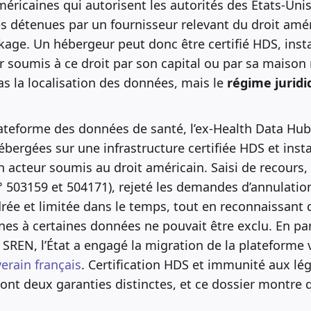
américaines qui autorisent les autorités des États-Un
s détenues par un fournisseur relevant du droit amér
ckage. Un hébergeur peut donc être certifié HDS, insta
er soumis à ce droit par son capital ou par sa maison
pas la localisation des données, mais le
régime juridi
ateforme des données de santé, l’ex-Health Data Hub, l
bergées sur une infrastructure certifiée HDS et insta
 acteur soumis au droit américain. Saisi de recours, l
° 503159 et 504171), rejeté les demandes d’annulatio
rée et limitée dans le temps, tout en reconnaissant 
nes à certaines données ne pouvait être exclu. En par
i SREN, l’État a engagé la migration de la plateforme 
rain français
. Certification HDS et immunité aux lég
sont deux garanties distinctes, et ce dossier montre q