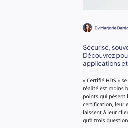
By
Marjorie Darr
Sécurisé, souve
Découvrez pourq
applications e
« Certifié HDS » se
réalité est moins 
points qui pèsent l
certification, leur 
laissent à leur cli
qu’à trois question