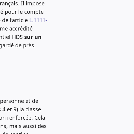
rançais. Il impose
té pour le compte
 de l’article
L.1111-
isme accrédité
entiel HDS
sur un
egardé de près.
 personne et de
 4 et 9) la classe
on renforcée. Cela
ons, mais aussi des