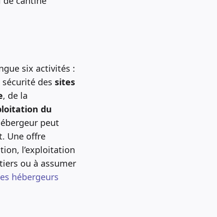
l de cantine
gue six activités :
e sécurité des
sites
e
, de la
ploitation du
hébergeur peut
t. Une offre
ion, l’exploitation
 tiers ou à assumer
des hébergeurs