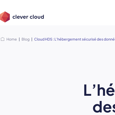
Skip
Skip to
to
content
menu
Home
|
Blog
|
Cloud HDS : L’hébergement sécurisé des donné
L’h
de