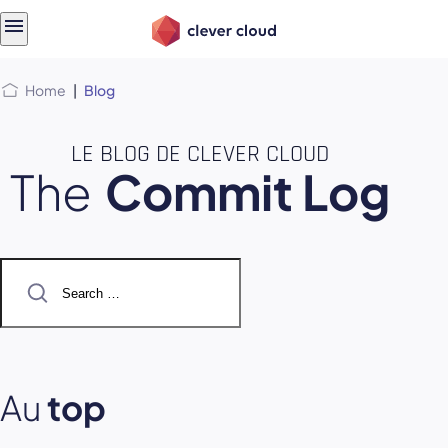
Skip
Skip to
to
content
menu
Home
|
Blog
LE BLOG DE CLEVER CLOUD
The
Commit Log
Search
for:
Au
top