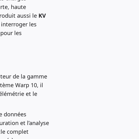
rte, haute
roduit aussi le
KV
 interroger les
 pour les
oteur de la gamme
stème Warp 10, il
élémétrie et le
de données
ration et l’analyse
cle complet