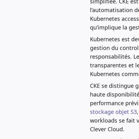
simplifiée. CKE es
l’automatisation de
Kubernetes access
qu’implique la gest
Kubernetes est dev
gestion du control
responsabilités. L
transparentes et l
Kubernetes comme u
CKE se distingue 
haute disponibilité
performance prévis
stockage objet S3
workloads se fait 
Clever Cloud.