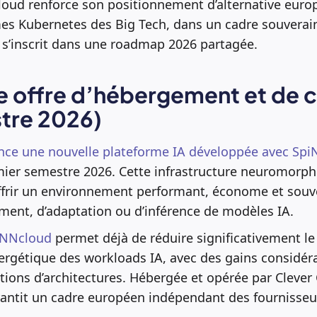
loud renforce son positionnement d’alternative euro
mes Kubernetes des Big Tech, dans un cadre souverai
re s’inscrit dans une roadmap 2026 partagée.
e offre d’hébergement et de c
stre 2026)
nce une nouvelle plateforme IA développée avec Sp
mier semestre 2026. Cette infrastructure neuromorp
ffrir un environnement performant, économe et souv
ment, d’adaptation ou d’inférence de modèles IA.
iNNcloud
permet déjà de réduire significativement le 
gétique des workloads IA, avec des gains considéra
ions d’architectures. Hébergée et opérée par Clever 
arantit un cadre européen indépendant des fournisseu