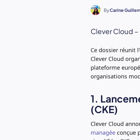
By
Carine Guille
Clever Cloud –
Ce dossier réunit l
Clever Cloud organ
plateforme europé
organisations mod
1. Lancem
(CKE)
Clever Cloud annon
managée
conçue po