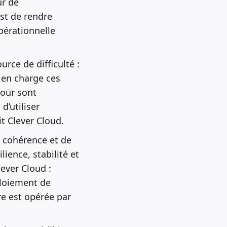
ur de
 est de rendre
pérationnelle
rce de difficulté :
d en charge ces
jour sont
d’utiliser
t Clever Cloud.
 cohérence et de
lience, stabilité et
ever Cloud :
ploiement de
re est opérée par