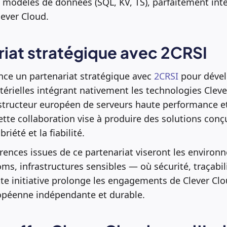
 modèles de données (SQL, KV, TS), parfaitement int
lever Cloud.
riat stratégique avec 2CRSI
nce un partenariat stratégique avec
2CRSI
pour dével
térielles intégrant nativement les technologies Cleve
structeur européen de serveurs haute performance e
ette collaboration vise à produire des solutions conç
riété et la fiabilité.
rences issues de ce partenariat viseront les environ
oms, infrastructures sensibles — où sécurité, traçabi
tte initiative prolonge les engagements de Clever Cl
ropéenne indépendante et durable.