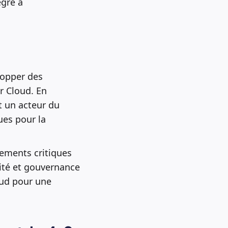
égré à
opper des
r Cloud. En
t un acteur du
ues pour la
nements critiques
lité et gouvernance
oud pour une