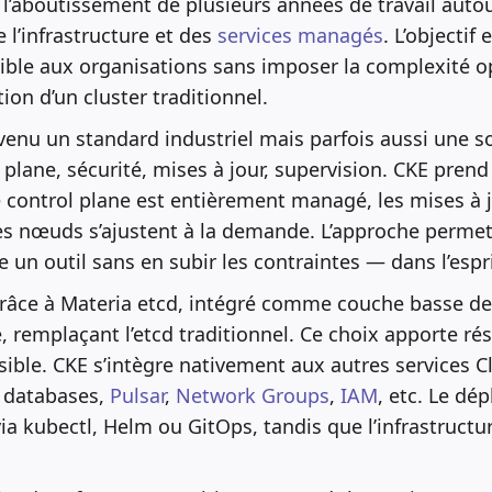
t l’aboutissement de plusieurs années de travail auto
 l’infrastructure et des
services managés
. L’objectif
ible aux organisations sans imposer la complexité o
ion d’un cluster traditionnel.
enu un standard industriel mais parfois aussi une sou
 plane, sécurité, mises à jour, supervision. CKE pren
e control plane est entièrement managé, les mises à 
es nœuds s’ajustent à la demande. L’approche permet 
n outil sans en subir les contraintes — dans l’espri
grâce à Materia etcd, intégré comme couche basse de
, remplaçant l’etcd traditionnel. Ce choix apporte rési
ible. CKE s’intègre nativement aux autres services Cl
, databases,
Pulsar
,
Network Groups
,
IAM
, etc. Le dé
via kubectl, Helm ou GitOps, tandis que l’infrastructu