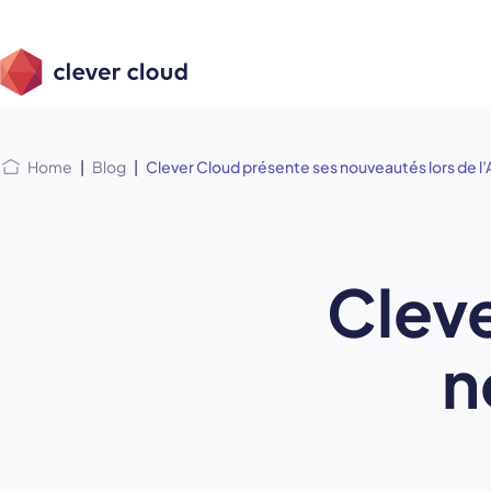
Skip
Skip to
to
content
menu
Home
|
Blog
|
Clever Cloud présente ses nouveautés lors de 
Cleve
n