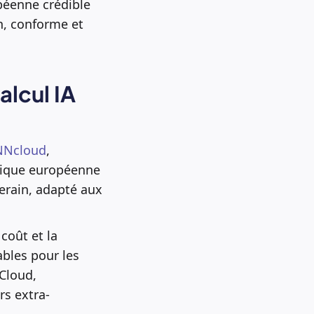
péenne crédible
n, conforme et
alcul IA
iNNcloud
,
hique européenne
erain, adapté aux
coût et la
bles pour les
Cloud,
rs extra-