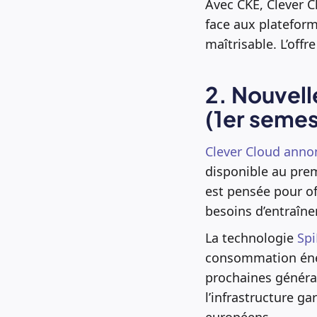
Avec CKE, Clever C
face aux platefor
maîtrisable. L’off
2. Nouvell
(1er seme
Clever Cloud anno
disponible au pre
est pensée pour o
besoins d’entraîne
La technologie
Sp
consommation éner
prochaines générat
l’infrastructure g
européens.