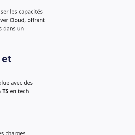
iser les capacités
ever Cloud, offrant
s dans un
 et
olue avec des
 TS
en tech
es charges